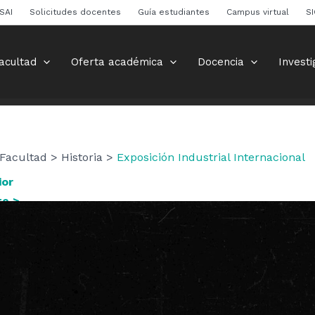
SAI
Solicitudes docentes
Guía estudiantes
Campus virtual
S
acultad
Oferta académica
Docencia
Investi
Facultad > Historia >
Exposición Industrial Internacional
ior
te >