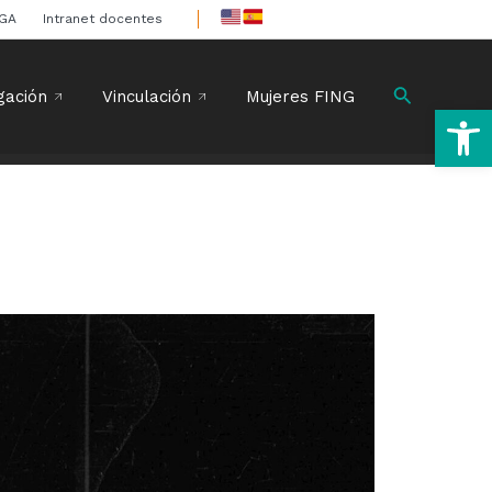
IGA
Intranet docentes
Buscar
gación
Vinculación
Mujeres FING
Ab