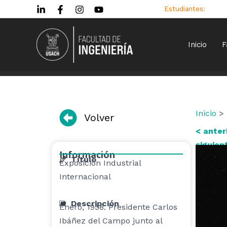
Ir
Estudiantes:
al
contenido
Inicio
F
Inicio
> 
Volver
< anter
siguien
Información
Título
Exposición Industrial
Internacional
Descripción
Enero, 1958. Presidente Carlos
Ibáñez del Campo junto al