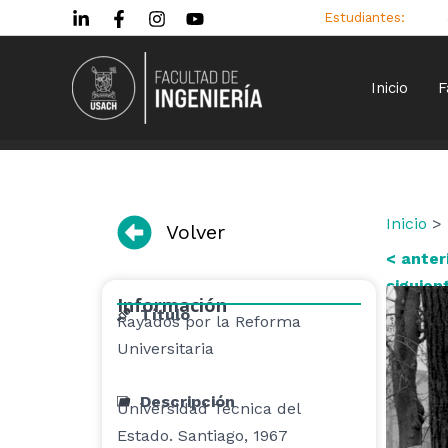
Ir
Estudiantes:
al
contenido
Inicio
F
Inicio
> 
Volver
< anter
siguien
Información
Título
Rayados por la Reforma
Universitaria
Descripción
Universidad Técnica del
Estado. Santiago, 1967