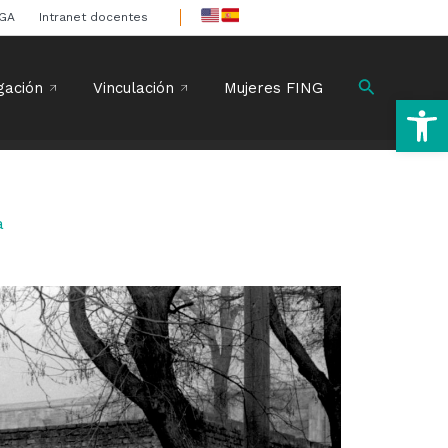
IGA
Intranet docentes
Buscar
gación
Vinculación
Mujeres FING
Ab
a