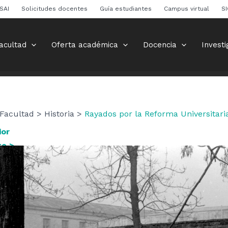
SAI
Solicitudes docentes
Guía estudiantes
Campus virtual
S
acultad
Oferta académica
Docencia
Investi
Facultad > Historia >
Rayados por la Reforma Universitari
ior
te >