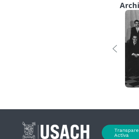
Arch
Transpare
Activa