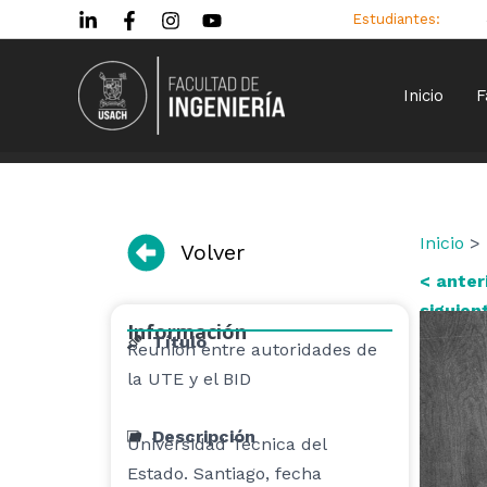
Ir
Estudiantes:
al
contenido
Inicio
F
Inicio
> 
Volver
< anter
siguien
Información
Título
Reunión entre autoridades de
la UTE y el BID
Descripción
Universidad Técnica del
Estado. Santiago, fecha