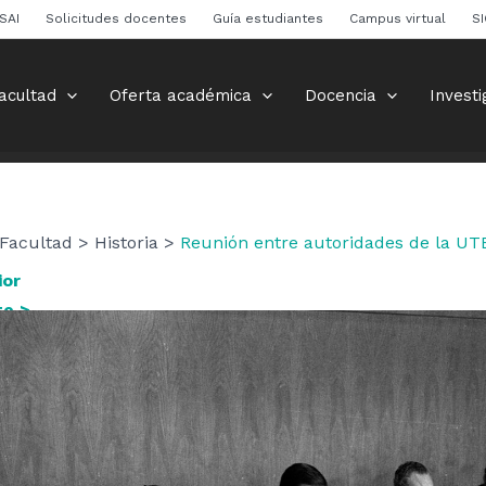
SAI
Solicitudes docentes
Guía estudiantes
Campus virtual
S
acultad
Oferta académica
Docencia
Investi
Facultad > Historia >
Reunión entre autoridades de la UTE
ior
te >