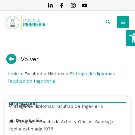
Ir
al
MAI
contenido
Buscar
MEN
A
RNAR
RNAR
Volver
RNAR
Inicio
> Facultad > Historia >
Entrega de diplomas
Facultad de Ingeniería
Información
Título
Entrega de diplomas Facultad de Ingeniería
Descripción
Aula Magna, Escuela de Artes y Oficios. Santiago,
fecha estimada 1975