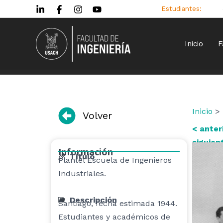
Ir
Estudiantes:
al
contenido
Inicio
F
Inicio
> 
Volver
< anter
siguien
Información
Título
Plantel Escuela de Ingenieros
Industriales.
Descripción
Santiago, fecha estimada 1944.
Estudiantes y académicos de