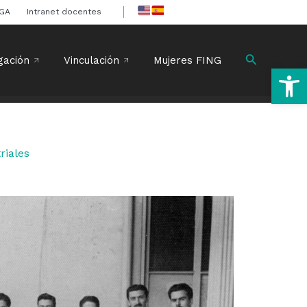
IGA
Intranet docentes
Buscar
gación
Vinculación
Mujeres FING
Ab
riales