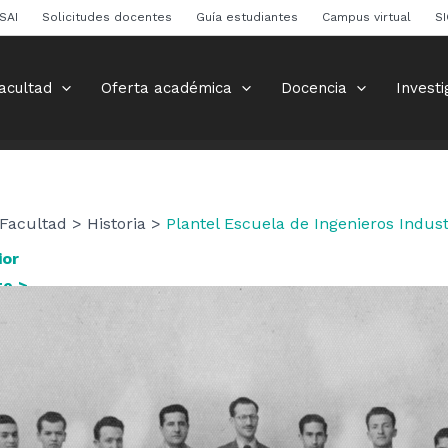
SAI
Solicitudes docentes
Guía estudiantes
Campus virtual
S
acultad
Oferta académica
Docencia
Investi
Facultad > Historia >
Plantel Escuela de Ingenieros Indust
ior
te >