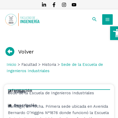
Ir
al
MAI
contenido
Buscar
MEN
A
RNAR
RNAR
Volver
RNAR
Inicio
> Facultad > Historia >
Sede de la Escuela de
Ingenieros Industriales
Información
Título
Sede de la Escuela de Ingenieros Industriales
Descripción
Santiago, sin fecha. Primera sede ubicada en Avenida
Bernardo O’Higgins N°1876 donde funcionó la Escuela