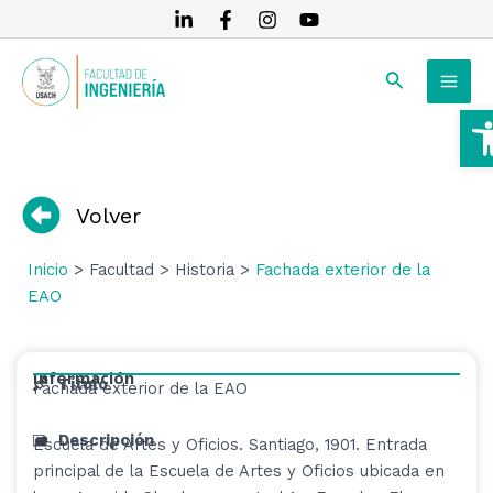
Ir
al
MAI
contenido
Buscar
MEN
A
RNAR
RNAR
Volver
RNAR
Inicio
> Facultad > Historia >
Fachada exterior de la
EAO
Información
Título
Fachada exterior de la EAO
Descripción
Escuela de Artes y Oficios. Santiago, 1901. Entrada
principal de la Escuela de Artes y Oficios ubicada en