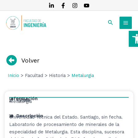
Ir
al
MAI
contenido
Buscar
MEN
A
RNAR
RNAR
Volver
RNAR
Inicio
> Facultad > Historia >
Metalurgia
Información
Título
Metalurgia
Descripción
Universidad Técnica del Estado. Santiago, sin fecha.
Laboratorio de procesamiento de minerales de la
especialidad de Metalurgia. Esta disciplina, sucesora