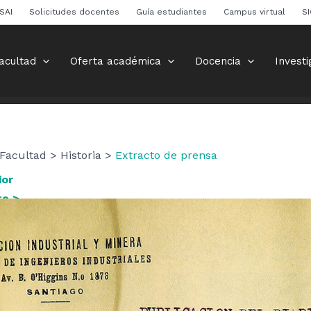
SAI
Solicitudes docentes
Guía estudiantes
Campus virtual
S
acultad
Oferta académica
Docencia
Investi
Facultad > Historia >
Extracto de prensa
ior
te >