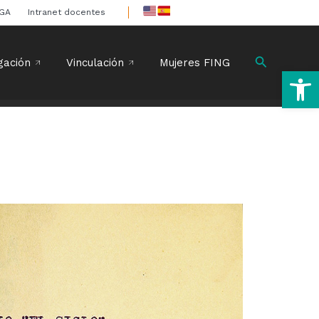
IGA
Intranet docentes
Buscar
gación
Vinculación
Mujeres FING
Ab