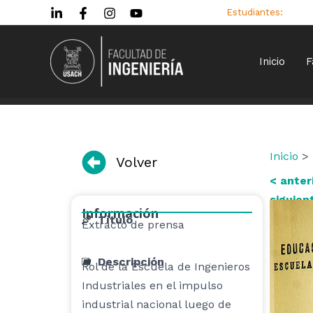
Ir
Estudiantes:
al
contenido
Inicio
F
Inicio
> 
Volver
< anter
siguien
Información
Título
Extracto de prensa
Descripción
Rol de la Escuela de Ingenieros
Industriales en el impulso
industrial nacional luego de