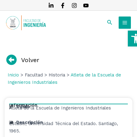
Ir
al
MAI
contenido
Buscar
MEN
A
RNAR
RNAR
Volver
RNAR
Inicio
> Facultad > Historia >
Atleta de la Escuela de
Ingenieros Industriales
Información
Título
Atleta de la Escuela de Ingenieros Industriales
Descripción
Estadio, Universidad Técnica del Estado. Santiago,
1965.