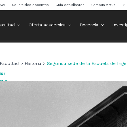
SAI
Solicitudes docentes
Guía estudiantes
Campus virtual
S
acultad
Oferta académica
Docencia
Investi
Facultad > Historia >
Segunda sede de la Escuela de Ingen
ior
te >