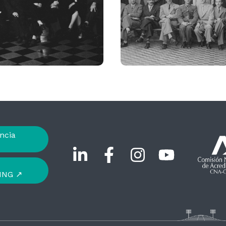
ncia
ING ↗︎