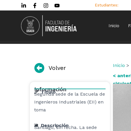
Ir
Estudiantes:
al
contenido
Inicio
F
Inicio
> 
Volver
< anter
siguien
Información
Título
Segunda sede de la Escuela de
Ingenieros Industriales (EII) en
toma
Descripción
Santiago, sin fecha. La sede