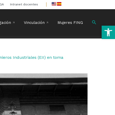
IGA
Intranet docentes
Buscar
gación
Vinculación
Mujeres FING
Ab
ieros Industriales (EII) en toma