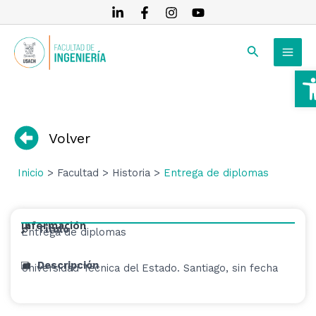
Ir
al
MAI
contenido
Buscar
MEN
A
RNAR
RNAR
Volver
RNAR
Inicio
> Facultad > Historia >
Entrega de diplomas
Información
Título
Entrega de diplomas
Descripción
Universidad Técnica del Estado. Santiago, sin fecha