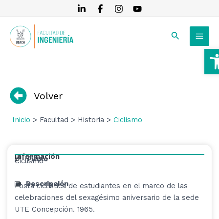
Ir
al
MAI
contenido
Buscar
MEN
A
RNAR
RNAR
Volver
RNAR
Inicio
> Facultad > Historia >
Ciclismo
Información
Título
Ciclismo
Descripción
Posta ciclística de estudiantes en el marco de las
celebraciones del sexagésimo aniversario de la sede
UTE Concepción. 1965.