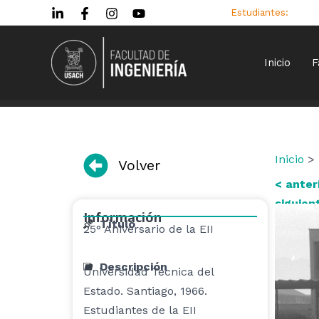
Ir
Estudiantes:
al
contenido
Inicio
F
Inicio
> 
Volver
< anter
siguien
Información
Título
25° Aniversario de la EII
Descripción
Universidad Técnica del
Estado. Santiago, 1966.
Estudiantes de la EII