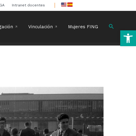
IGA
Intranet docentes
Buscar
gación
Vinculación
Mujeres FING
Ab