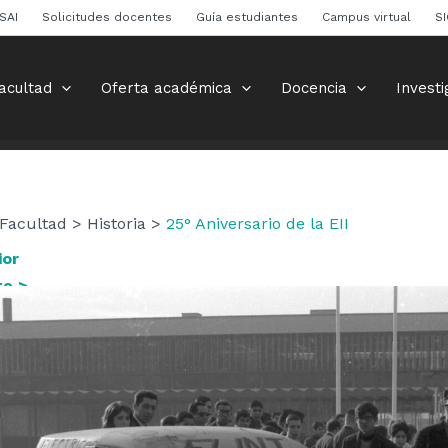
SAI
Solicitudes docentes
Guía estudiantes
Campus virtual
S
acultad
Oferta académica
Docencia
Investi
Facultad > Historia >
25° Aniversario de la EII
ior
te >