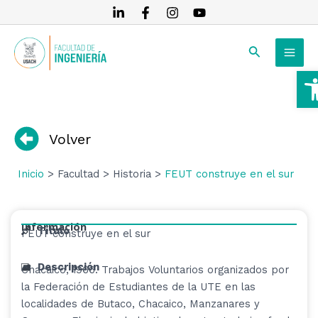
Ir
al
MAI
contenido
Buscar
MEN
A
RNAR
RNAR
Volver
RNAR
Inicio
> Facultad > Historia >
FEUT construye en el sur
Información
Título
FEUT construye en el sur
Descripción
Chacaico, 1966. Trabajos Voluntarios organizados por
la Federación de Estudiantes de la UTE en las
localidades de Butaco, Chacaico, Manzanares y