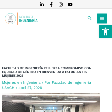
Ir
Navegación
al
de
MAI
contenido
entradas
Buscar
MEN
Ab
RNAR
RNAR
RNAR
FACULTAD DE INGENIERÍA REFUERZA COMPROMISO CON
EQUIDAD DE GÉNERO EN BIENVENIDA A ESTUDIANTES
MUJERES 2026
Mujeres en Ingeniería
/ Por
Facultad de Ingeniería
USACH
/
abril 27, 2026