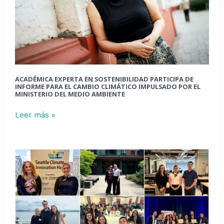
de
Informe
para
el
Cambio
Climático
impulsado
ACADÉMICA EXPERTA EN SOSTENIBILIDAD PARTICIPA DE
por
INFORME PARA EL CAMBIO CLIMÁTICO IMPULSADO POR EL
MINISTERIO DEL MEDIO AMBIENTE
el
Ministerio
Leer más »
del
Medio
Ambiente
Jefa
del
Centro
de
Innovación
FING