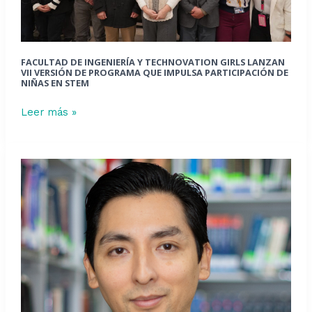
versión
de
programa
que
FACULTAD DE INGENIERÍA Y TECHNOVATION GIRLS LANZAN
impulsa
VII VERSIÓN DE PROGRAMA QUE IMPULSA PARTICIPACIÓN DE
NIÑAS EN STEM
participación
de
Leer más »
niñas
en
STEM
Académico
de
Ingeniería
Mecánica
adjudica
innovación
docente
para
transformación