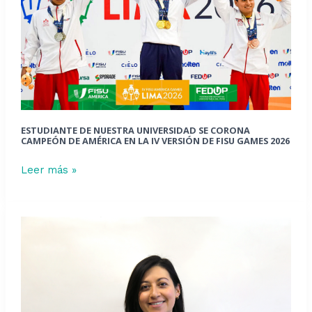
se
corona
campeón
de
América
en
la
IV
ESTUDIANTE DE NUESTRA UNIVERSIDAD SE CORONA
versión
CAMPEÓN DE AMÉRICA EN LA IV VERSIÓN DE FISU GAMES 2026
de
Leer más »
FISU
Games
2026
PID
2026:
Académica
de
Ingeniería
Industrial