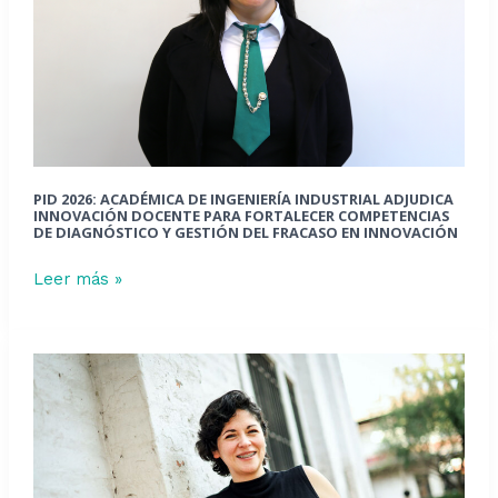
adjudica
innovación
docente
para
fortalecer
competencias
de
PID 2026: ACADÉMICA DE INGENIERÍA INDUSTRIAL ADJUDICA
diagnóstico
INNOVACIÓN DOCENTE PARA FORTALECER COMPETENCIAS
DE DIAGNÓSTICO Y GESTIÓN DEL FRACASO EN INNOVACIÓN
y
gestión
Leer más »
del
fracaso
en
Académica
innovación
experta
en
sostenibilidad
participa