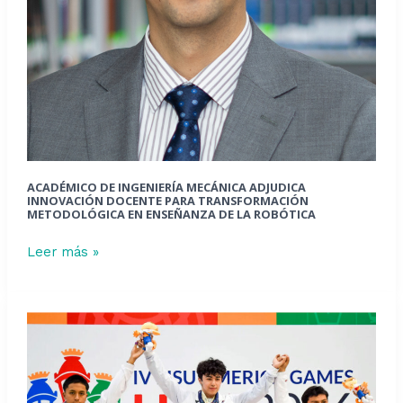
metodológica
en
enseñanza
de
la
robótica
ACADÉMICO DE INGENIERÍA MECÁNICA ADJUDICA
INNOVACIÓN DOCENTE PARA TRANSFORMACIÓN
METODOLÓGICA EN ENSEÑANZA DE LA ROBÓTICA
Leer más »
Estudiante
de
nuestra
Universidad