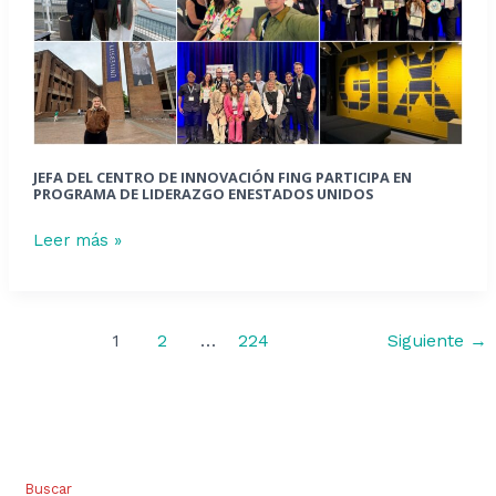
participa
en
programa
de
liderazgo
enEstados
Unidos
JEFA DEL CENTRO DE INNOVACIÓN FING PARTICIPA EN
PROGRAMA DE LIDERAZGO ENESTADOS UNIDOS
Leer más »
1
2
…
224
Siguiente
→
Buscar