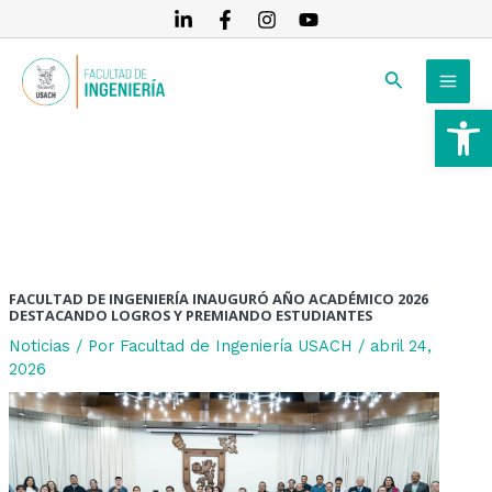
Ir
Navegación
al
de
MAI
contenido
entradas
Buscar
MEN
Ab
RNAR
RNAR
RNAR
FACULTAD DE INGENIERÍA INAUGURÓ AÑO ACADÉMICO 2026
DESTACANDO LOGROS Y PREMIANDO ESTUDIANTES
Noticias
/ Por
Facultad de Ingeniería USACH
/
abril 24,
2026