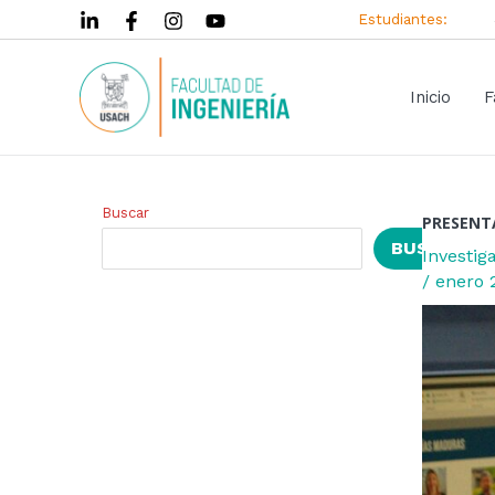
Ir
Navegac
Estudiantes:
al
de
contenido
entrada
Inicio
F
Buscar
PRESENTA
BUSCAR
Investig
/
enero 