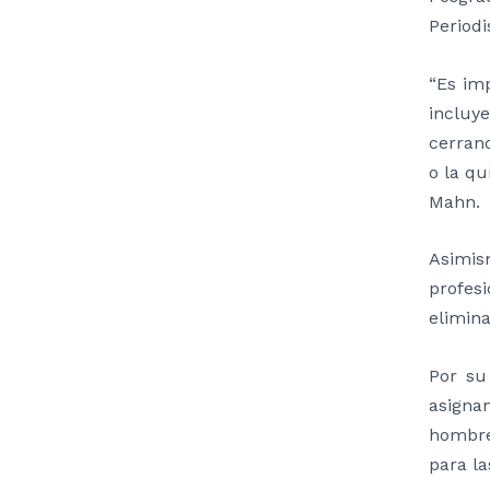
Period
“Es im
incluy
cerrand
o la qu
Mahn.
Asimis
profes
elimina
Por su
asignan
hombre
para l