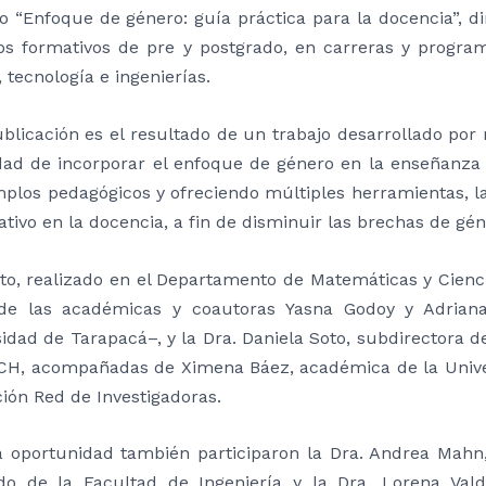
ro “Enfoque de género: guía práctica para la docencia”, di
os formativos de pre y postgrado, en carreras y progr
, tecnología e ingenierías.
blicación es el resultado de un trabajo desarrollado por
dad de incorporar el enfoque de género en la enseñanza y
mplos pedagógicos y ofreciendo múltiples herramientas, 
cativo en la docencia, a fin de disminuir las brechas de gé
nto, realizado en el Departamento de Matemáticas y Cien
de las académicas y coautoras Yasna Godoy y Adriana
idad de Tarapacá–, y la Dra. Daniela Soto, subdirectora 
CH, acompañadas de Ximena Báez, académica de la Univer
ión Red de Investigadoras.
a oportunidad también participaron la Dra. Andrea Mahn, 
do de la Facultad de Ingeniería y la Dra. Lorena Va