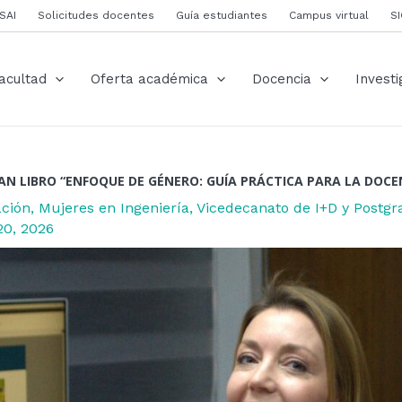
ión
SAI
Solicitudes docentes
Guía estudiantes
Campus virtual
S
s
acultad
Oferta académica
Docencia
Investi
N LIBRO “ENFOQUE DE GÉNERO: GUÍA PRÁCTICA PARA LA DOCE
ación
,
Mujeres en Ingeniería
,
Vicedecanato de I+D y Postgr
20, 2026