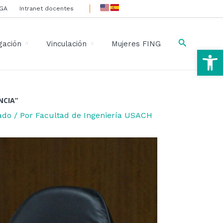
IGA
Intranet docentes
Buscar
gación
Vinculación
Mujeres FING
Ab
NCIA”
ado
/ Por
Facultad de Ingeniería USACH