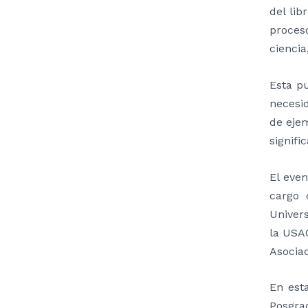
del lib
proces
ciencia
Esta pu
necesi
de eje
signifi
El eve
cargo 
Univers
la USA
Asociac
En est
Posgra