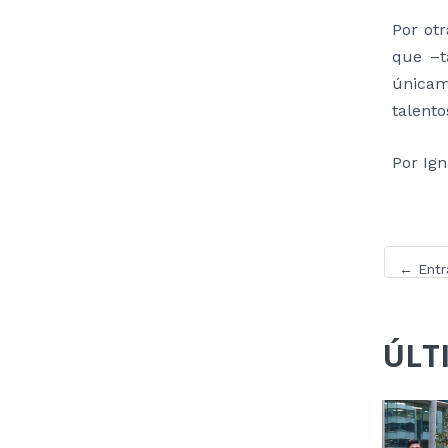
Por otr
que –t
únicam
talento
Por Ign
←
Entr
ÚLT