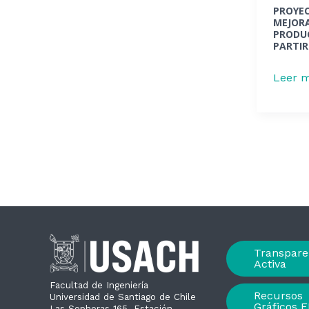
PROYEC
de
MEJOR
biohid
PRODUC
PARTIR
a
partir
Leer m
de
residu
indust
Transpare
Activa
Facultad de Ingeniería
Recursos
Universidad de Santiago de Chile
Gráficos F
Las Sophoras 165, Estación