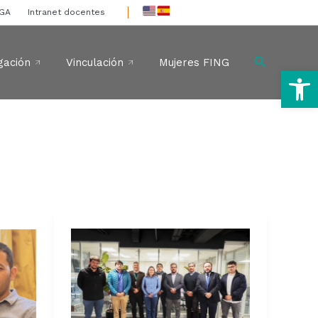
IGA
Intranet docentes
Buscar
gación
Vinculación
Mujeres FING
Ab
ReBatVe
impulsa
debate
sobre
normativas