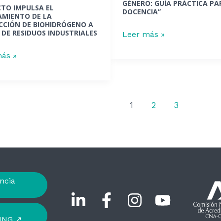
GÉNERO: GUÍA PRÁCTICA PA
TO IMPULSA EL
la
DOCENCIA”
AMIENTO DE LA
rógeno
docencia”
CIÓN DE BIOHIDRÓGENO A
 DE RESIDUOS INDUSTRIALES
Leer más »
ás »
os
riales
1
2
3
ncia
ING ↗︎