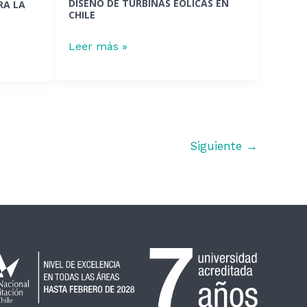
DISEÑO DE TURBINAS EÓLICAS EN
RA LA
el
CHILE
diseño
de
Leer más »
turbinas
eólicas
en
Chile
Siguiente
→