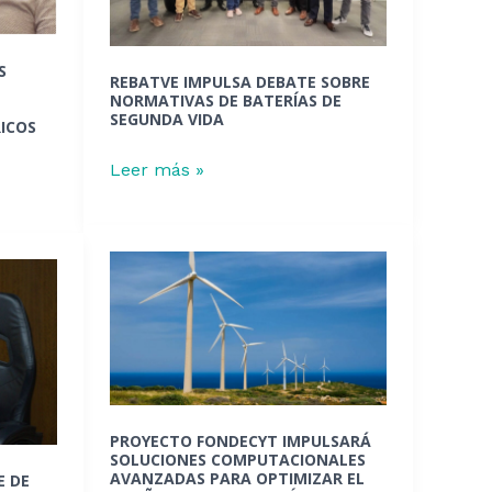
de
baterías
S
REBATVE IMPULSA DEBATE SOBRE
de
NORMATIVAS DE BATERÍAS DE
segunda
SEGUNDA VIDA
RICOS
vida
Leer más »
Proyecto
Fondecyt
impulsará
soluciones
computacionales
avanzadas
PROYECTO FONDECYT IMPULSARÁ
para
SOLUCIONES COMPUTACIONALES
optimizar
AVANZADAS PARA OPTIMIZAR EL
E DE