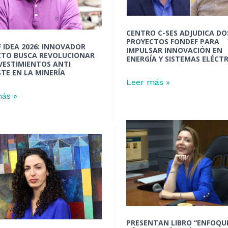
proyectos
cionar
FONDEF
CENTRO C-SES ADJUDICA DO
para
PROYECTOS FONDEF PARA
 IDEA 2026: INNOVADOR
IMPULSAR INNOVACIÓN EN
imientos
impulsar
CTO BUSCA REVOLUCIONAR
ENERGÍA Y SISTEMAS ELÉCT
VESTIMIENTOS ANTI
innovación
TE EN LA MINERÍA
te
en
Leer más »
energía
ás »
y
a
sistemas
Presentan
eléctricos
to
libro
sa
“Enfoque
de
amiento
género:
guía
práctica
PRESENTAN LIBRO “ENFOQU
ción
para