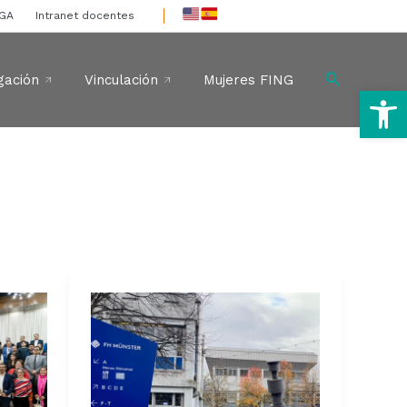
IGA
Intranet docentes
Buscar
gación
Vinculación
Mujeres FING
Ab
Egresado
de
Ingeniería
Civil
en