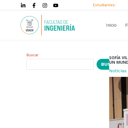
Ir
Navegac
Estudiantes:
al
de
contenido
entrada
Inicio
F
Buscar
SOFÍA VI
UN MUND
BUSCAR
Noticias