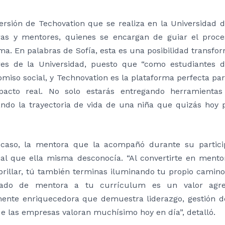
ersión de Techovation que se realiza en la Universidad d
as y mentores, quienes se encargan de guiar el proces
a. En palabras de Sofía, esta es una posibilidad transfor
res de la Universidad, puesto que “como estudiantes 
miso social, y Technovation es la plataforma perfecta pa
acto real. No solo estarás entregando herramientas 
ndo la trayectoria de vida de una niña que quizás hoy
caso, la mentora que la acompañó durante su partici
ial que ella misma desconocía. “Al convertirte en ment
 brillar, tú también terminas iluminando tu propio cami
icado de mentora a tu currículum es un valor agr
nte enriquecedora que demuestra liderazgo, gestión de
e las empresas valoran muchísimo hoy en día”, detalló.