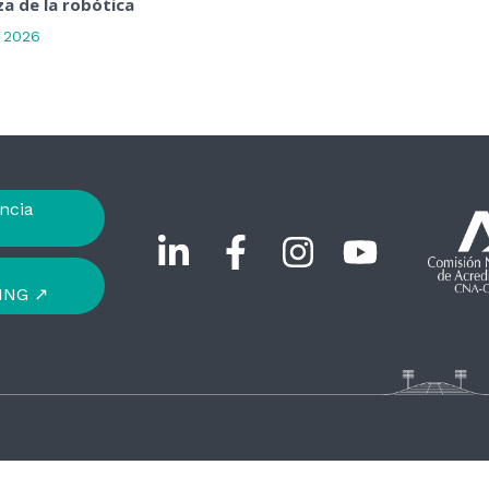
a de la robótica
, 2026
ncia
ING ↗︎