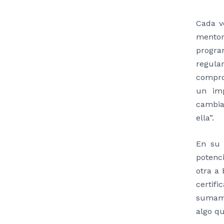
Cada v
mentor
program
regula
compro
un imp
cambia
ella”.
En su 
potenc
otra a
certif
sumame
algo qu