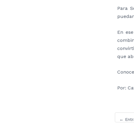
Para S
puedan 
En ese
combin
convirt
que ab
Conoce
Por: Ca
←
Entr