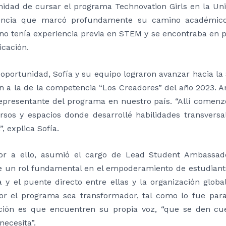
nidad de cursar el programa Technovation Girls en la Uni
encia que marcó profundamente su camino académico 
 no tenía experiencia previa en STEM y se encontraba en p
cación.
oportunidad, Sofía y su equipo lograron avanzar hacia la 
n a la de la competencia “Los Creadores” del año 2023. 
representante del programa en nuestro país. “Allí comen
rsos y espacios donde desarrollé habilidades transver
”, explica Sofía.
ior a ello, asumió el cargo de Lead Student Ambassado
 un rol fundamental en el empoderamiento de estudiant
a y el puente directo entre ellas y la organización glob
or el programa sea transformador, tal como lo fue par
ción es que encuentren su propia voz, “que se den cue
necesita”.