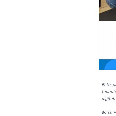
Este p
tecnol
digital.
Sofía 