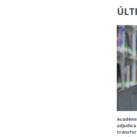
ÚLT
Académic
adjudica
transfo