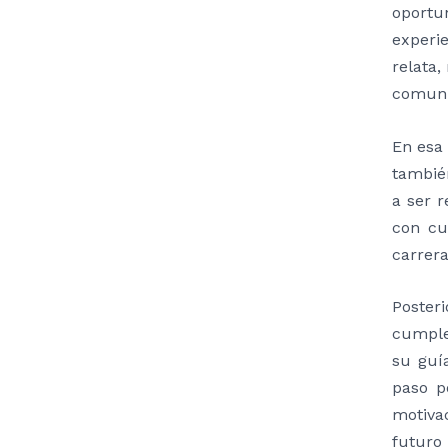
oportu
experi
relata,
comuni
En esa 
tambié
a ser 
con cu
carrera
Poster
cumple
su guí
paso p
motiva
futuro 