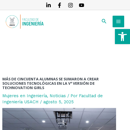
Ir
Navegación
al
de
MAI
contenido
entradas
Buscar
MEN
Ab
RNAR
RNAR
RNAR
MÁS DE CINCUENTA ALUMNAS SE SUMARON A CREAR
SOLUCIONES TECNOLÓGICAS EN LA V° VERSIÓN DE
TECHNOVATION GIRLS
Mujeres en Ingeniería
,
Noticias
/ Por
Facultad de
Ingeniería USACH
/
agosto 5, 2025