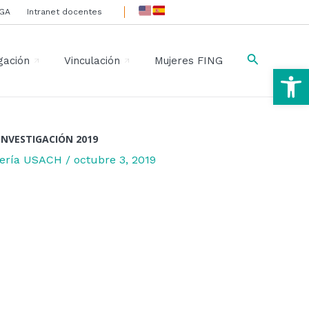
IGA
Intranet docentes
Buscar
gación
Vinculación
Mujeres FING
Ab
INVESTIGACIÓN 2019
niería USACH
/
octubre 3, 2019