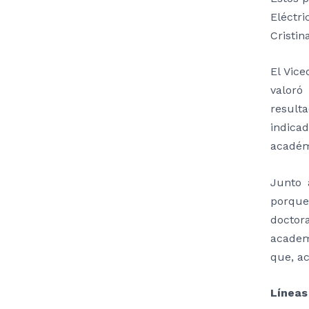
Eléctr
Cristin
El Vice
valoró
result
indica
académ
Junto 
porque
doctora
academ
que, ac
Líneas