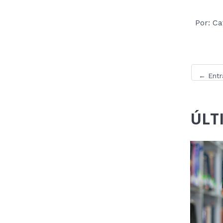
Por: Ca
←
Entr
ÚLT