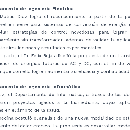
amento de Ingeniería Eléctrica
 Matías Díaz logró el reconocimiento a partir de la p
ivel en serie para sistemas de conversión de energía 
ollar estrategias de control novedosas para logr
namiento sin transformador, además de validar la apl
te simulaciones y resultados experimentales.
a parte, el Dr. Félix Rojas diseñó la propuesta de un tra
bución de energías futuras de AC y DC, con el fin de v
que con ello logren aumentar su eficacia y confiabilidad
amento de Ingeniería Informática
ez, el Departamento de Informática, a través de los do
aron proyectos ligados a la biomedicina, cuyas aplica
as en el ámbito de la salud.
 Medina postuló el análisis de una nueva modalidad de es
iento del dolor crónico. La propuesta es desarrollar mo