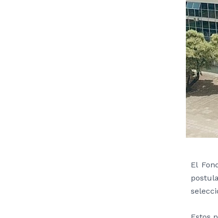
El Fon
postul
selecci
Estos p