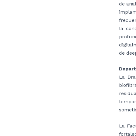
de anal
implan
frecuen
la con
profun
digita
de deep
Depart
La Dra
biofilt
residua
tempor
sometid
La Fac
fortale