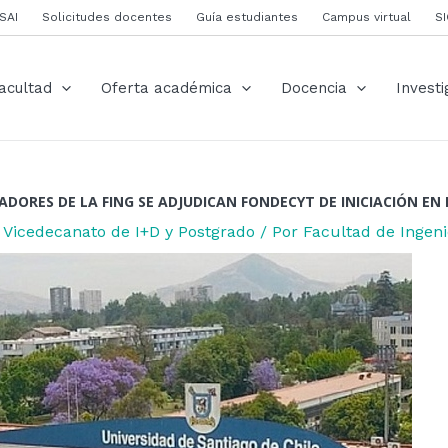
ión
SAI
Solicitudes docentes
Guía estudiantes
Campus virtual
S
s
acultad
Oferta académica
Docencia
Investi
ADORES DE LA FING SE ADJUDICAN FONDECYT DE INICIACIÓN EN 
,
Vicedecanato de I+D y Postgrado
/ Por
Facultad de Inge