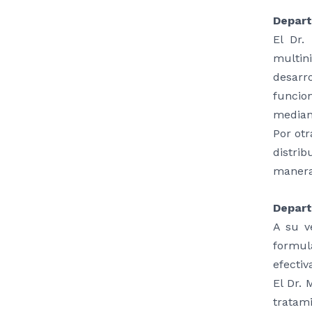
Depart
El Dr.
multin
desarr
funcio
median
Por otr
distri
manera 
Depart
A su v
formul
efectiv
El Dr.
tratam