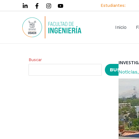
Ir
Navegac
Estudiantes:
al
de
contenido
entrada
Inicio
F
Buscar
INVESTIG
BUSCAR
Noticias