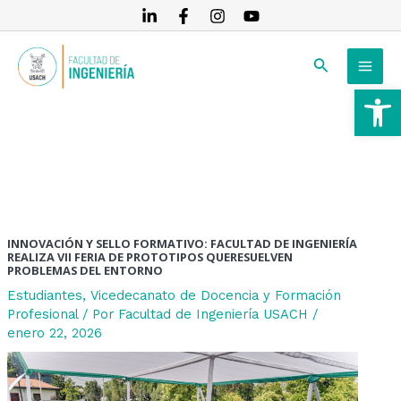
Ir
Navegación
al
de
MAI
contenido
entradas
Buscar
MEN
Ab
RNAR
RNAR
RNAR
INNOVACIÓN Y SELLO FORMATIVO: FACULTAD DE INGENIERÍA
REALIZA VII FERIA DE PROTOTIPOS QUERESUELVEN
PROBLEMAS DEL ENTORNO
Estudiantes
,
Vicedecanato de Docencia y Formación
Profesional
/ Por
Facultad de Ingeniería USACH
/
enero 22, 2026