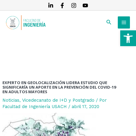
Ir
Navegación
al
de
MAI
contenido
entradas
Buscar
MEN
Ab
RNAR
RNAR
RNAR
EXPERTO EN GEOLOCALIZACIÓN LIDERA ESTUDIO QUE
SIGNIFICARÍA UN APORTE EN LA PREVENCIÓN DEL COVID-19
EN ADULTOS MAYORES
Noticias
,
Vicedecanato de I+D y Postgrado
/ Por
Facultad de Ingeniería USACH
/
abril 17, 2020