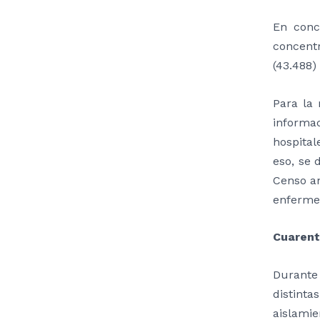
En conc
concent
(43.488)
Para la 
informac
hospital
eso, se 
Censo an
enferme
Cuarent
Durante
distinta
aislami