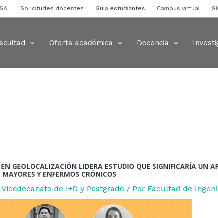
ión
SAI
Solicitudes docentes
Guía estudiantes
Campus virtual
S
s
acultad
Oferta académica
Docencia
Investi
EN GEOLOCALIZACIÓN LIDERA ESTUDIO QUE SIGNIFICARÍA UN A
 MAYORES Y ENFERMOS CRÓNICOS
,
Vicedecanato de I+D y Postgrado
/ Por
Facultad de Inge