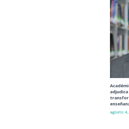
Académic
adjudica
transfo
enseñanz
agosto 4