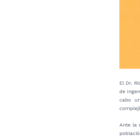
El Dr. R
de Ingen
cabo un
compleji
Ante la 
població