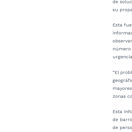
de soluc
su propa
Esta fue
informa
observar
número 
urgencia
“El pro
geográf
mayores
zonas co
Esta inf
de barri
de perso