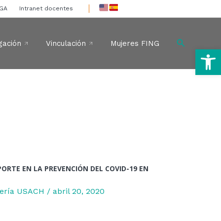
IGA
Intranet docentes
Buscar
gación
Vinculación
Mujeres FING
Ab
PORTE EN LA PREVENCIÓN DEL COVID-19 EN
niería USACH
/
abril 20, 2020