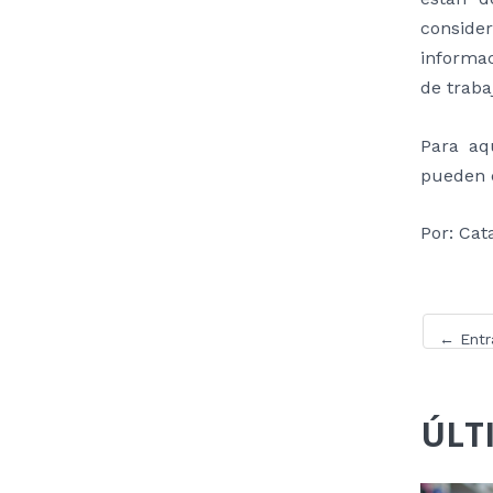
consider
informac
de trabaj
Para aq
pueden c
Por: Cata
←
Entr
ÚLT