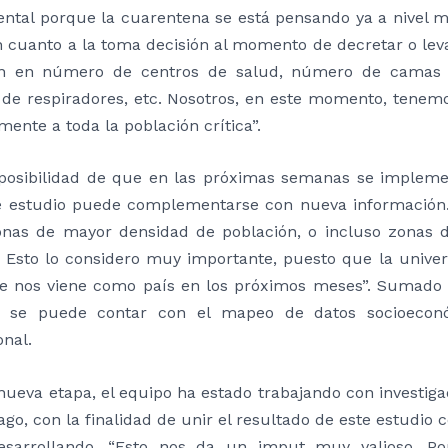
ntal porque la cuarentena se está pensando ya a nivel
 cuanto a la toma decisión al momento de decretar o levan
n en número de centros de salud, número de camas di
de respiradores, etc. Nosotros, en este momento, tenem
mente a toda la población crítica”.
 posibilidad de que en las próximas semanas se impleme
e estudio puede complementarse con nueva informació
onas de mayor densidad de población, o incluso zonas 
. Esto lo considero muy importante, puesto que la unive
se nos viene como país en los próximos meses”. Sumado 
 se puede contar con el mapeo de datos socioeconó
nal.
nueva etapa, el equipo ha estado trabajando con investiga
ago, con la finalidad de unir el resultado de este estudio
esarrollando. “Esto nos da un imput muy valioso. Po