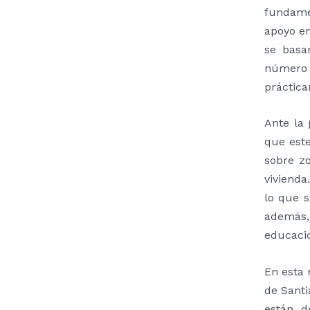
fundame
apoyo en
se basa
número 
práctica
Ante la
que est
sobre z
vivienda
lo que 
además,
educacio
En esta 
de Santi
están d