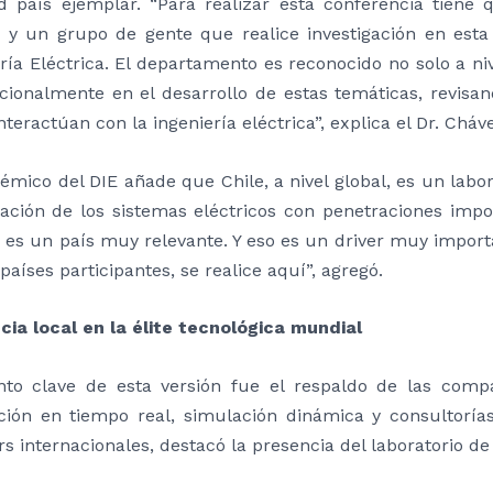
ad país ejemplar. “Para realizar esta conferencia tien
o y un grupo de gente que realice investigación en est
ría Eléctrica. El departamento es reconocido no solo a niv
cionalmente en el desarrollo de estas temáticas, revisand
teractúan con la ingeniería eléctrica”, explica el Dr. Cháv
émico del DIE añade que Chile, a nivel global, es un labo
ración de los sistemas eléctricos con penetraciones impo
o es un país muy relevante. Y eso es un driver muy impor
países participantes, se realice aquí”, agregó.
cia local en la élite tecnológica mundial
to clave de esta versión fue el respaldo de las com
ción en tiempo real, simulación dinámica y consultoría
s internacionales, destacó la presencia del laboratorio de