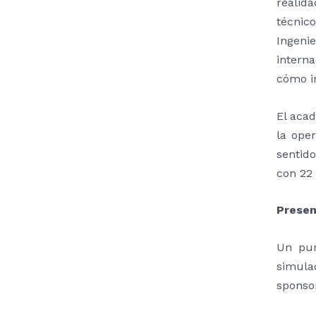
realid
técnic
Ingenie
interna
cómo in
El acad
la ope
sentid
con 22 
Presen
Un pun
simula
sponsor