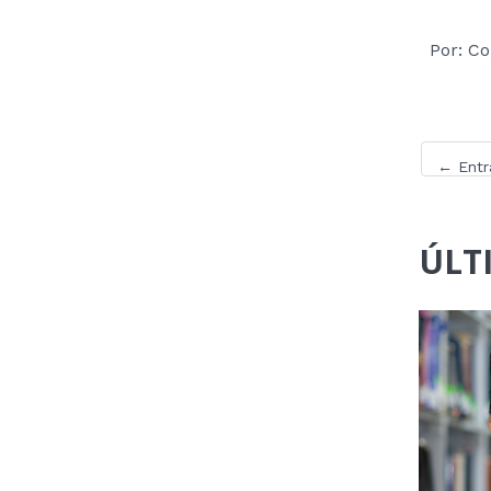
Por: C
←
Entr
ÚLT