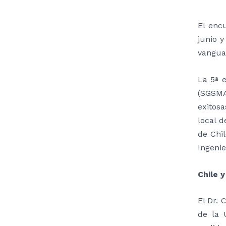
El encu
junio y
vangua
La 5ª 
(SGSMA
exitos
local d
de Chi
Ingenie
Chile y
El Dr. 
de la 