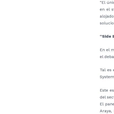
“El úni
en el s
alojad
solucio
“Side 
En el 
el deba
Tal es
System”
Este e
del sec
El pan
Araya,