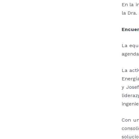
En la 
la Dra.
Encuen
La equi
agenda 
La act
Energí
y Josef
lidera
ingenie
Con un
consol
solucio