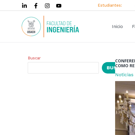
Ir
Navegac
Estudiantes:
al
de
contenido
entrada
Inicio
F
Buscar
CONFEREN
COMO RE
BUSCAR
Noticias