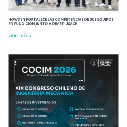
junto
a
DIMET-
HOWDEN FORTALECE LAS COMPETENCIAS DE SUS EQUIPOS
USACH
EN FUNDICIÓN JUNTO A DIMET-USACH
Leer más »
Congreso
nacional
de
Ingeniería
Mecánica
tendrá
a
la
Usach
como
sede