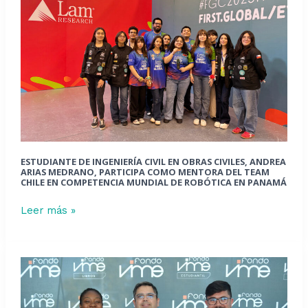
en
Obras
Civiles,
Andrea
Arias
Medrano,
participa
como
mentora
ESTUDIANTE DE INGENIERÍA CIVIL EN OBRAS CIVILES, ANDREA
del
ARIAS MEDRANO, PARTICIPA COMO MENTORA DEL TEAM
Team
CHILE EN COMPETENCIA MUNDIAL DE ROBÓTICA EN PANAMÁ
Chile
Leer más »
en
competencia
mundial
de
Proyecto
robótica
VIME
en
busca