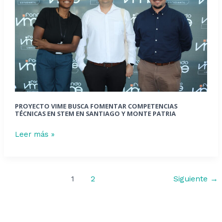
Panamá
fomentar
competencias
técnicas
en
STEM
en
Santiago
y
Monte
PROYECTO VIME BUSCA FOMENTAR COMPETENCIAS
Patria
TÉCNICAS EN STEM EN SANTIAGO Y MONTE PATRIA
Leer más »
1
2
Siguiente
→