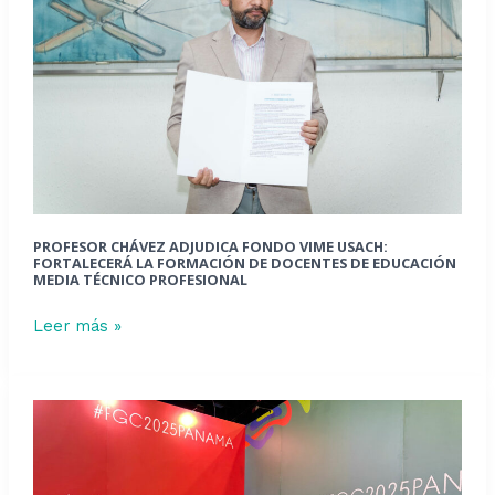
Fondo
VIME
USACH:
fortalecerá
la
formación
de
docentes
de
PROFESOR CHÁVEZ ADJUDICA FONDO VIME USACH:
educación
FORTALECERÁ LA FORMACIÓN DE DOCENTES DE EDUCACIÓN
MEDIA TÉCNICO PROFESIONAL
media
técnico
Leer más »
profesional
Estudiante
de
Ingeniería
Civil