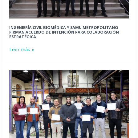
de
intención
para
colaboración
INGENIERÍA CIVIL BIOMÉDICA Y SAMU METROPOLITANO
estratégica
FIRMAN ACUERDO DE INTENCIÓN PARA COLABORACIÓN
ESTRATÉGICA
Leer más »
Howden
fortalece
las
competencias
de
sus
equipos
en
fundición