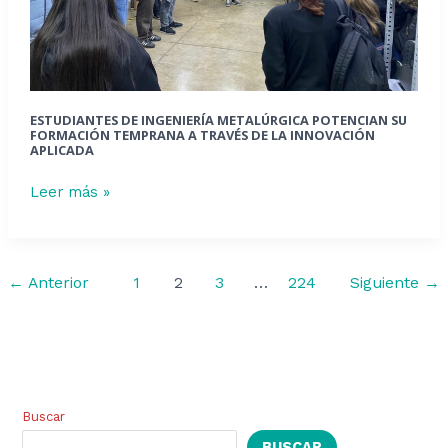
a
través
de
la
innovación
ESTUDIANTES DE INGENIERÍA METALÚRGICA POTENCIAN SU
aplicada
FORMACIÓN TEMPRANA A TRAVÉS DE LA INNOVACIÓN
APLICADA
Leer más »
←
Anterior
1
2
3
…
224
Siguiente
→
Buscar
BUSCAR