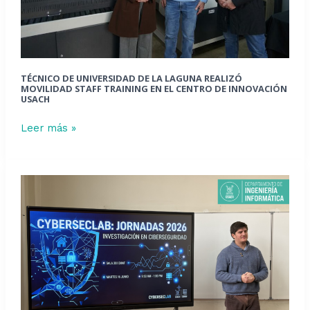
Staff
Training
en
el
Centro
TÉCNICO DE UNIVERSIDAD DE LA LAGUNA REALIZÓ
de
MOVILIDAD STAFF TRAINING EN EL CENTRO DE INNOVACIÓN
USACH
Innovación
Usach
Leer más »
Jornada
de
ciberseguridad
en
el
DIINF:
Memoristas
ponen