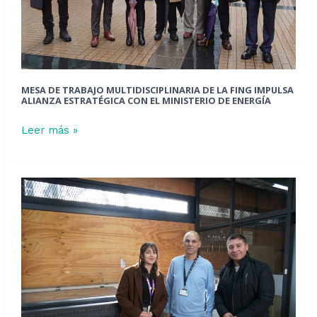
alianza
estratégica
con
el
Ministerio
de
MESA DE TRABAJO MULTIDISCIPLINARIA DE LA FING IMPULSA
ALIANZA ESTRATÉGICA CON EL MINISTERIO DE ENERGÍA
Energía
Leer más »
Técnico
de
Universidad
de
La
Laguna
realizó
movilidad