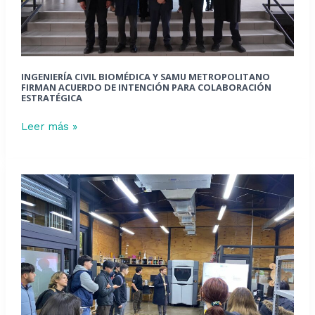
de
intención
para
colaboración
INGENIERÍA CIVIL BIOMÉDICA Y SAMU METROPOLITANO
estratégica
FIRMAN ACUERDO DE INTENCIÓN PARA COLABORACIÓN
ESTRATÉGICA
Leer más »
Estudiantes
de
Ingeniería
Metalúrgica
potencian
su
formación
temprana