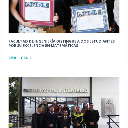
su
excelencia
en
matemáticas
FACULTAD DE INGENIERÍA DISTINGUE A DOS ESTUDIANTES
POR SU EXCELENCIA EN MATEMÁTICAS
Leer más »
Ingeniería
Civil
Biomédica
y
SAMU
Metropolitano
firman
acuerdo