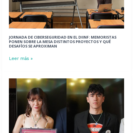
sobre
la
mesa
distintos
proyectos
JORNADA DE CIBERSEGURIDAD EN EL DIINF: MEMORISTAS
y
PONEN SOBRE LA MESA DISTINTOS PROYECTOS Y QUÉ
qué
DESAFÍOS SE APROXIMAN
desafíos
Leer más »
se
aproximan
Facultad
de
Ingeniería
distingue
a
dos
estudiantes
por