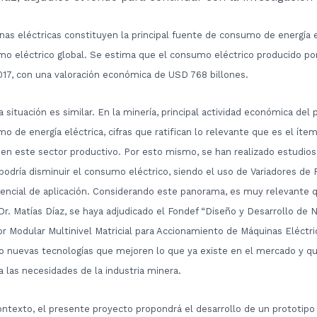
as eléctricas constituyen la principal fuente de consumo de energía 
mo eléctrico global. Se estima que el consumo eléctrico producido p
017, con una valoración económica de USD 768 billones.
la situación es similar. En la minería, principal actividad económica de
o de energía eléctrica, cifras que ratifican lo relevante que es el í
 en este sector productivo. Por esto mismo, se han realizado estudios
 podría disminuir el consumo eléctrico, siendo el uso de Variadores de 
encial de aplicación. Considerando este panorama, es muy relevante 
 Dr. Matías Díaz, se haya adjudicado el Fondef “Diseño y Desarrollo de
r Modular Multinivel Matricial para Accionamiento de Máquinas Eléctrica
o nuevas tecnologías que mejoren lo que ya existe en el mercado y qu
 las necesidades de la industria minera.
ntexto, el presente proyecto propondrá el desarrollo de un prototipo