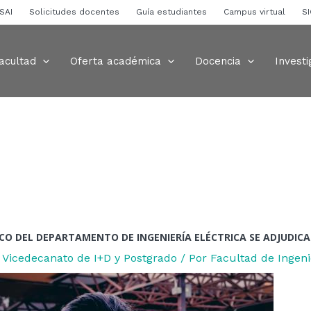
ión
SAI
Solicitudes docentes
Guía estudiantes
Campus virtual
S
s
acultad
Oferta académica
Docencia
Investi
O DEL DEPARTAMENTO DE INGENIERÍA ELÉCTRICA SE ADJUDICA 
,
Vicedecanato de I+D y Postgrado
/ Por
Facultad de Inge