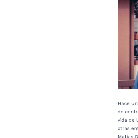
Hace uno
de contr
vida de 
otras en
Matías D