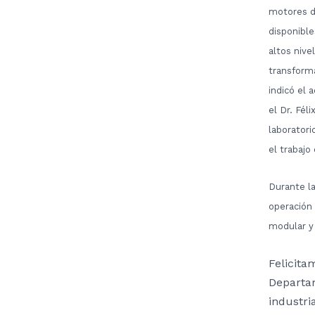
motores de
disponibl
altos nive
transforma
indicó el 
el Dr. Fél
laborator
el trabajo
Durante la
operación 
modular y 
Felicita
Departam
industri