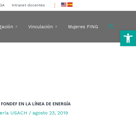
IGA
Intranet docentes
Buscar
gación
Vinculación
Mujeres FING
Ab
FONDEF EN LA LÍNEA DE ENERGÍA
niería USACH
/
agosto 23, 2019