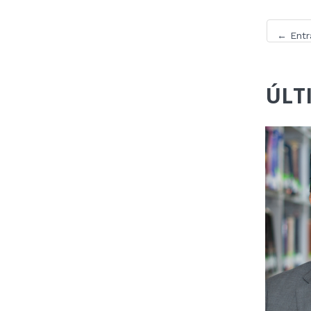
←
Entr
ÚLT