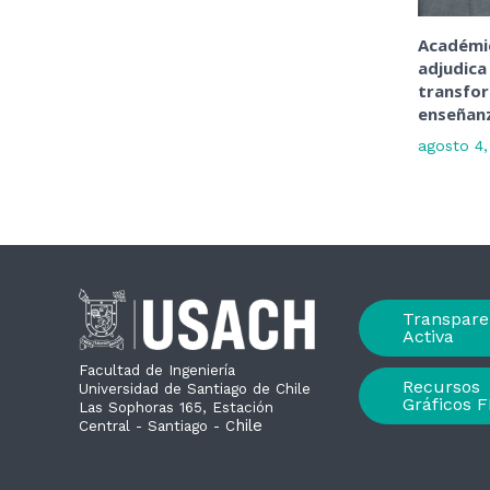
Académic
adjudica
transfo
enseñanz
agosto 4
Transpare
Activa
Facultad de Ingeniería
Recursos
Universidad de Santiago de Chile
Gráficos F
Las Sophoras 165, Estación
hile
Central - Santiago - C