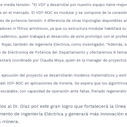
 media tensión. “El VDF a desarrollar por nuestro equipo tiene mejor
es en el mercado. El VDF-M3C es modular y se compone de la conexión
les de potencia-tensión. A diferencia de otras topologías disponibles
dores ni filtros armónicos, ya que su estructura modular habilitará su
académico, quien trabajará el desarrollo de este prototipo con el profe
ix Rojas, también de Ingeniería Eléctrica, como investigador. “Además
io de Eléctronica de Potencia del Departamento y ofertaremos 8 temas
 estará coordinado por Claudia Moya, quien es la manager de proyectos 
 ejecución del proyecto se desarrollarán modelos matemáticos y estra
del VDF-M3C en aplicaciones de minería. Se espera que los algoritmos
escalable, con capacidad de operación ante fallas, frenado regenerativo
mos al Dr. Díaz por este gran logro que fortalecerá la líne
ento de Ingeniería Eléctrica y generará más innovación e
a minera.