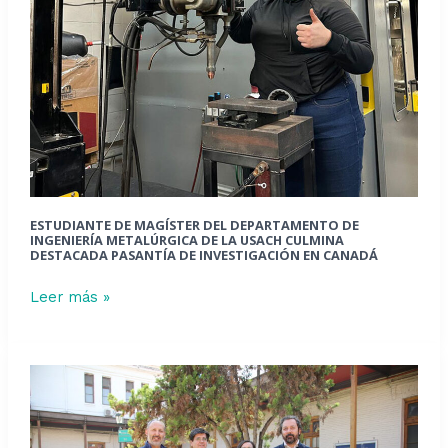
USACH
culmina
destacada
pasantía
de
investigación
en
Canadá
ESTUDIANTE DE MAGÍSTER DEL DEPARTAMENTO DE
INGENIERÍA METALÚRGICA DE LA USACH CULMINA
DESTACADA PASANTÍA DE INVESTIGACIÓN EN CANADÁ
Leer más »
Facultad
fortalece
internacionalización
con