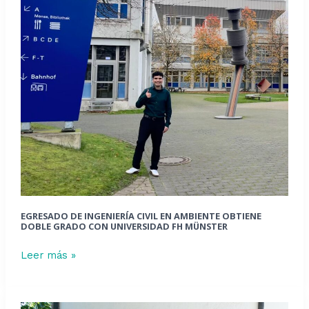
en
Ambiente
obtiene
doble
grado
con
Universidad
FH
Münster
EGRESADO DE INGENIERÍA CIVIL EN AMBIENTE OBTIENE
DOBLE GRADO CON UNIVERSIDAD FH MÜNSTER
Leer más »