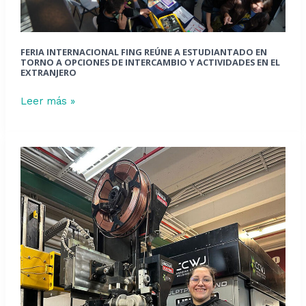
opciones
de
intercambio
FERIA INTERNACIONAL FING REÚNE A ESTUDIANTADO EN
y
TORNO A OPCIONES DE INTERCAMBIO Y ACTIVIDADES EN EL
EXTRANJERO
actividades
en
Leer más »
el
extranjero
Estudiante
de
Magíster
del
Departamento
de
Ingeniería
Metalúrgica
de
la