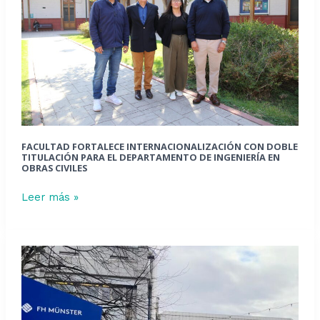
doble
titulación
para
el
Departamento
de
Ingeniería
en
FACULTAD FORTALECE INTERNACIONALIZACIÓN CON DOBLE
Obras
TITULACIÓN PARA EL DEPARTAMENTO DE INGENIERÍA EN
OBRAS CIVILES
Civiles
Leer más »
Egresado
de
Ingeniería
Civil