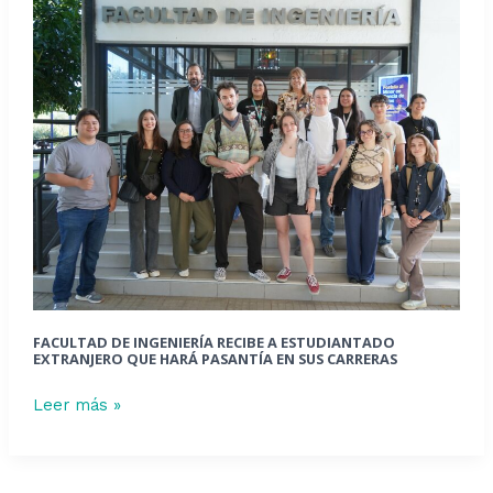
Facultad
de
Ingeniería
recibe
a
estudiantado
extranjero
que
hará
pasantía
en
sus
carreras
FACULTAD DE INGENIERÍA RECIBE A ESTUDIANTADO
EXTRANJERO QUE HARÁ PASANTÍA EN SUS CARRERAS
Leer más »