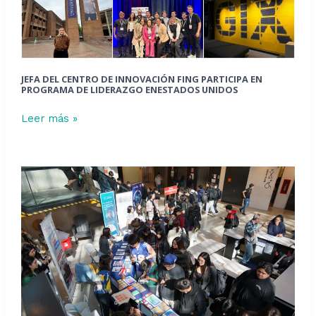
programa
de
liderazgo
enEstados
Unidos
JEFA DEL CENTRO DE INNOVACIÓN FING PARTICIPA EN
PROGRAMA DE LIDERAZGO ENESTADOS UNIDOS
Leer más »
Feria
Internacional
FING
reúne
a
estudiantado
en
torno
a